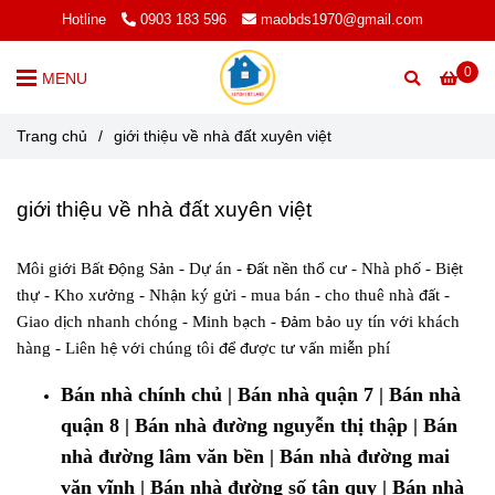
Hotline
0903 183 596
maobds1970@gmail.com
0
MENU
Trang chủ
/
giới thiệu về nhà đất xuyên việt
giới thiệu về nhà đất xuyên việt
Môi gi
i B
t
ng S
n - D
án -
t n
n th
c
- Nhà ph
- Bi
t
ớ
ấ
Độ
ả
ự
Đấ
ề
ổ
ư
ố
ệ
th
- Kho x
ng - Nh
n ký g
i - mua bán - cho thuê nhà
t -
ự
ưở
ậ
ử
đấ
Giao d
ch nhanh chóng - Minh b
ch -
m b
o uy tín v
i khách
ị
ạ
Đả
ả
ớ
hàng - Liên h
v
i chúng tôi
c t
v
n mi
n phí
ệ
ớ
để
đượ
ư
ấ
ễ
Bán nhà chính chủ | Bán nhà quận 7 | Bán nhà
quận 8 | Bán nhà đường nguyễn thị thập | Bán
nhà đường lâm văn bền | Bán nhà đường mai
văn vĩnh | Bán nhà đường số tân quy | Bán nhà