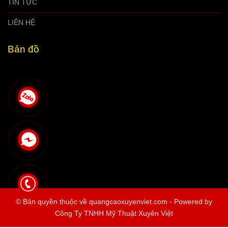
TIN TỨC
LIÊN HỆ
Bản đồ
© Bản quyền thuộc về quangcaoxuyenviet.com
- Powered by
Công Ty TNHH Mỹ Thuật Xuyên Việt