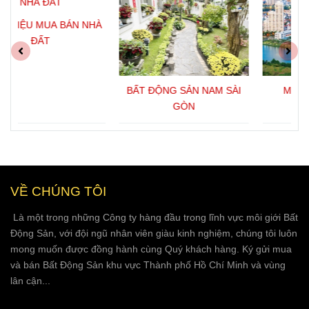
 NHÀ
BẤT ĐỘNG SẢN NAM SÀI
MUA BÁN NHÀ ĐẤT
GÒN
VỀ CHÚNG TÔI
Là một trong những Công ty hàng đầu trong lĩnh vực môi giới Bất
Động Sản, với đội ngũ nhân viên giàu kinh nghiệm, chúng tôi luôn
mong muốn được đồng hành cùng Quý khách hàng. Ký gửi mua
và bán Bất Động Sản khu vực Thành phố Hồ Chí Minh và vùng
lân cận...