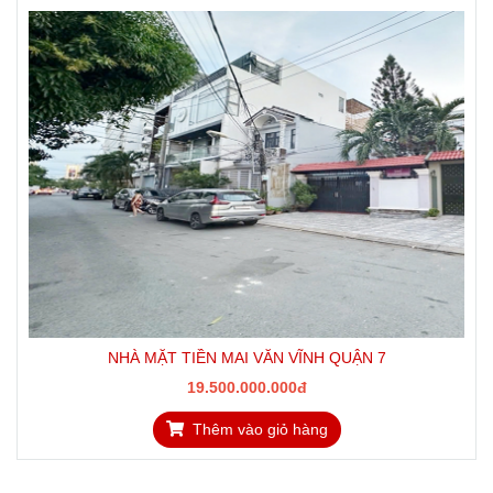
NHÀ MẶT TIỀN MAI VĂN VĨNH QUẬN 7
19.500.000.000đ
Thêm vào giỏ hàng