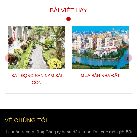
BÀI VIẾT HAY
À
BẤT ĐỘNG SẢN NAM SÀI
MUA BÁN NHÀ ĐẤT
GÒN
VỀ CHÚNG TÔI
Là một trong những Công ty hàng đầu trong lĩnh vực môi giới Bất