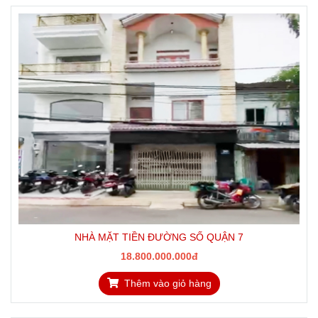
NHÀ MẶT TIỀN ĐƯỜNG SỐ QUẬN 7
18.800.000.000đ
Thêm vào giỏ hàng