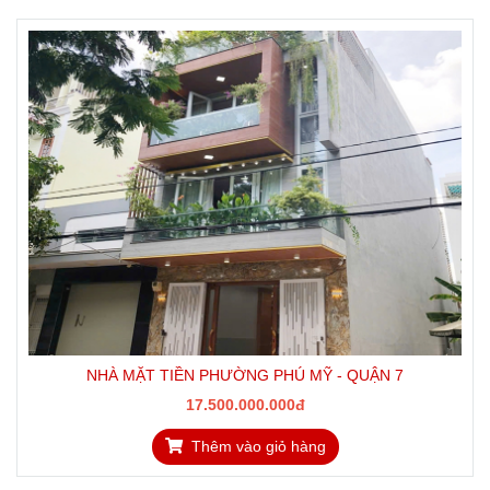
NHÀ MẶT TIỀN PHƯỜNG PHÚ MỸ - QUẬN 7
17.500.000.000đ
Thêm vào giỏ hàng